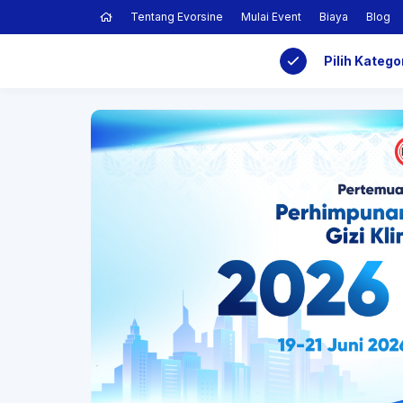
Tentang Evorsine
Mulai Event
Biaya
Blog
Pilih Katego