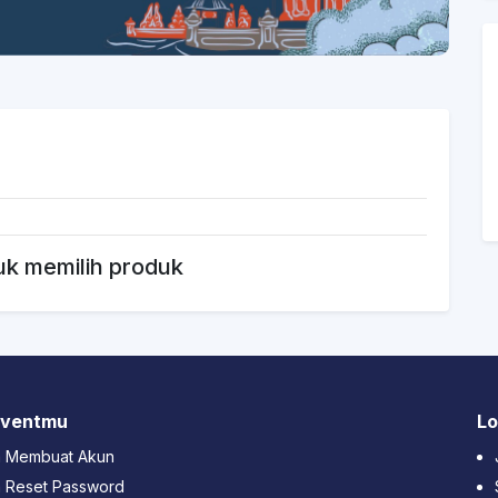
uk memilih produk
 Eventmu
Lo
a Membuat Akun
 Reset Password