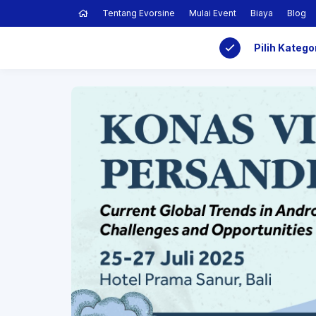
Tentang Evorsine
Mulai Event
Biaya
Blog
Pilih Katego